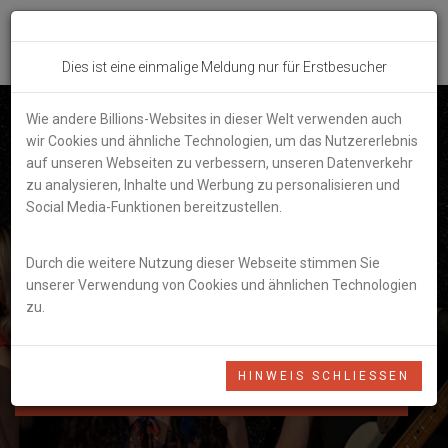
Toggl
Dies ist eine einmalige Meldung nur für Erstbesucher
navig
Wie andere Billions-Websites in dieser Welt verwenden auch
Bitte hinterlassen sie ihre
wir Cookies und ähnliche Technologien, um das Nutzererlebnis
auf unseren Webseiten zu verbessern, unseren Datenverkehr
Kommentare und
zu analysieren, Inhalte und Werbung zu personalisieren und
Social Media-Funktionen bereitzustellen.
Anmerkungen hier.
Durch die weitere Nutzung dieser Webseite stimmen Sie
unserer Verwendung von Cookies und ähnlichen Technologien
zu.
Um unsere Band zu buchen oder ein Angebot anzufordern, klicken
sie bitte hier
HINWEIS SCHLIESSEN
ANMELDEFORMULAR FÜR EINE PREISANFRAGE